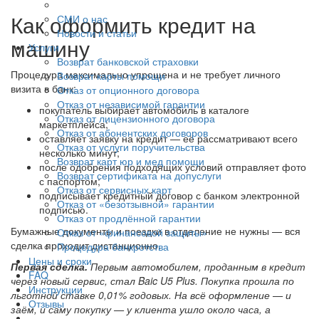
Как оформить кредит на
СМИ о нас
Новости и статьи
машину
Услуги
Возврат банковской страховки
Процедура максимально упрощена и не требует личного
Возврат карты помощи
визита в банк:
Отказ от опционного договора
Отказ от независимой гарантии
покупатель выбирает автомобиль в каталоге
Отказ от лицензионного договора
маркетплейса;
Отказ от абонентских договоров
оставляет заявку на кредит — её рассматривают всего
Отказ от услуги поручительства
несколько минут;
Возврат карт юр и мед помощи
после одобрения подходящих условий отправляет фото
Возврат сертификата на допуслуги
с паспортом;
Отказ от сервисных карт
подписывает кредитный договор с банком электронной
Отказ от «безотзывной» гарантии
подписью.
Отказ от продлённой гарантии
Бумажные документы и поездки в отделение не нужны — вся
Отказ от «финансовой защиты»
сделка проходит дистанционно.
Процедура банкротства
Цены и сроки
Первая сделка.
Первым автомобилем, проданным в кредит
FAQ
через новый сервис, стал Baic U5 Plus. Покупка прошла по
Инструкции
льготной ставке 0,01% годовых. На всё оформление — и
Отзывы
заём, и саму покупку — у клиента ушло около часа, а