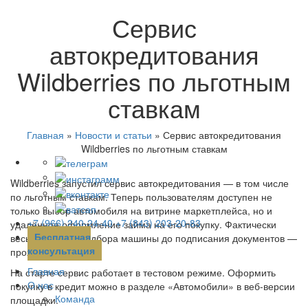
Сервис
автокредитования
Wildberries по льготным
ставкам
Главная
»
Новости и статьи
»
Сервис автокредитования
Wildberries по льготным ставкам
Wildberries запустил сервис автокредитования — в том числе
по льготным ставкам. Теперь пользователям доступен не
только выбор автомобиля на витрине маркетплейса, но и
+7 (966) 240-24-40
+7 (843) 203-20-83
удалённое оформление займа на его покупку. Фактически
Бесплатная
весь путь — от подбора машины до подписания документов —
консультация
проходит онлайн.
Главная
На старте сервис работает в тестовом режиме. Оформить
О нас
покупку в кредит можно в разделе «Автомобили» в веб-версии
Команда
площадки.