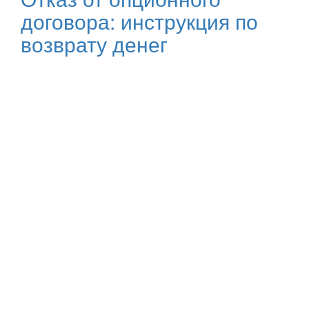
договора: инструкция по
возврату денег
Не стесняйтесь задавать вопросы
Закажите бесплатную
консультацию
Оставьте свои контакты, наш специалист свяжется с
вами и проведет первичную консультацию. После чего
вы сможете приехать в офис или направить документы
(кредитный договор, договор страхования, карты
помощи и т.д.) в электронном формате для получения
полного правового анализа и рекомендаций по
решению вашей проблемы.
Все консультации по делу бесплатные и ни к чему вас
не обязывают. Оплата наших услуг осуществляется