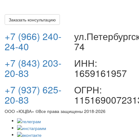
только после получения вами всех положенных
выплат.
Заказать консультацию
+7 (966) 240-
ул.Петербургс
24-40
74
+7 (843) 203-
ИНН:
20-83
1659161957
+7 (937) 625-
ОГРН:
20-83
115169007231
ООО «ЮЦВА» ©Все права защищены
2018-2026