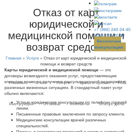
Отказ от карт
юридической и
+7 (966) 240-24-40
медицинской помощи и
(843) 203-20-83
Бесплатная
возврат средств
консультация
Главная
»
Услуги
»
Отказ от карт юридической и медицинской
помощи и возврат средств
Карты юридической и медицинской помощи
— это
договоры возмездного оказания услуг, предоставляющие
клиентам право на получение консультационной поддержки в
Главная
О нас
Услуги
Цены и сроки
FAQ
различных жизненных ситуациях. В стандартный пакет услуг
обычно включаются:
Устные юридические консультации по телефону горячей
Инструкции
Отзывы
Контакты
Статус дела
линии.
Письменные правовые заключения по запросу клиента.
Медицинские консультации врачей различных
специальностей.
Помощь в составлении претензий и исковых заявлений.