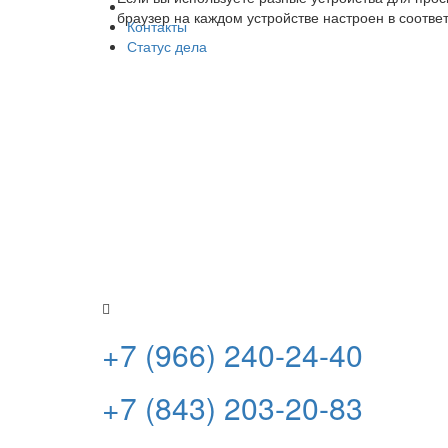
браузер на каждом устройстве настроен в соотве
Контакты
Статус дела
Не стесняйтесь задавать вопр
Закажите бесплатную к
Оставьте свои контакты, наш специалист свя
сможете приехать в офис или направить доку
т.д.) в электронном формате для получения 
проблемы.
Все консультации по делу бесплатные и ни к 
после получения вами всех положенных выпл
+7 (966) 240-24-40
+7 (843) 203-20-83