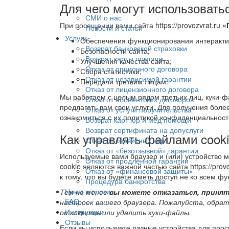
Для чего могут использовать
СМИ о нас
При посещении вами сайта https://provozvrat.ru
«
Новости и статьи
Услуги
Обеспечения функционирования интеракти
Возврат банковской страховки
Безопасности сайта;
Возврат карты помощи
Улучшения качества сайта;
Отказ от опционного договора
Сбора статистики;
Отказ от независимой гарантии
Передачи третьим лицам.
Отказ от лицензионного договора
Мы работаем с целым рядом третьих лиц, куки-ф
Отказ от абонентских договоров
предлагать вам свои услуги. Для получения боле
Отказ от услуги поручительства
ознакомиться с их политикой конфиденциальност
Возврат карт юр и мед помощи
Возврат сертификата на допуслуги
Как управлять файлами cook
Отказ от сервисных карт
Отказ от «безотзывной» гарантии
Используемые вами браузер и (или) устройство м
Отказ от продлённой гарантии
cookie являются важной частью сайта https://prov
Отказ от «финансовой защиты»
к тому, что вы будете иметь доступ не ко всем ф
Процедура банкротства
Цены и сроки
Тем не менее
вы можете отказаться, принят
FAQ
настроек вашего браузера. Пожалуйста, обрат
Инструкции
отключить или удалить куки-файлы.
Отзывы
Если вы используете разные устройства для прос