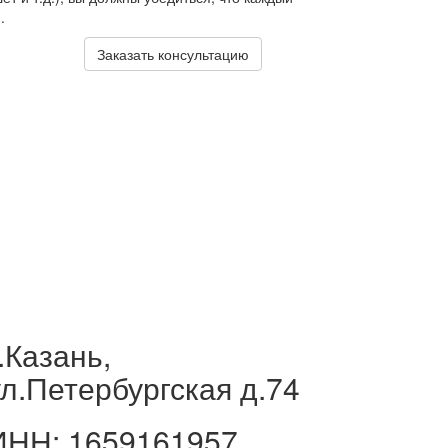
.
Заказать консультацию
го вы
мощи и
шей
 только
.Казань,
ул.Петербургская
д.
74
ИНН: 1659161957