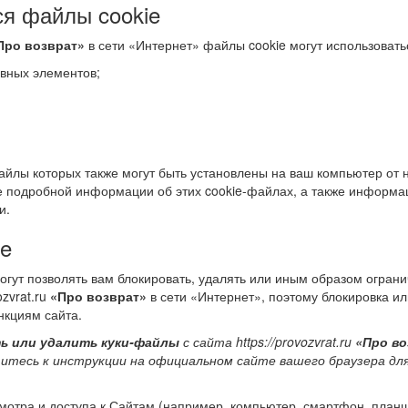
ся файлы cookie
Про возврат»
в сети «Интернет» файлы cookie могут использовать
вных элементов;
айлы которых также могут быть установлены на ваш компьютер от н
е подробной информации об этих cookie-файлах, а также информаци
и.
ie
огут позволять вам блокировать, удалять или иным образом огран
ozvrat.ru
«Про возврат»
в сети «Интернет», поэтому блокировка и
ункциям сайта.
ь или удалить куки-файлы
с сайта https://provozvrat.ru
«Про в
итесь к инструкции на официальном сайте вашего браузера для
мотра и доступа к Сайтам (например, компьютер, смартфон, планше