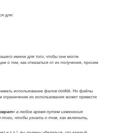
ся для:
ашего имени для того, чтобы они могли
и о том, как отказаться от их получения, просим
ичивать использование фалов cookie. Но файлы
ли ограничение их использования может привести
озврат»
в любое время путем изменения
 того, чтобы узнать о том, как включить,
т и т.д.), вы должны убедиться, что каждый