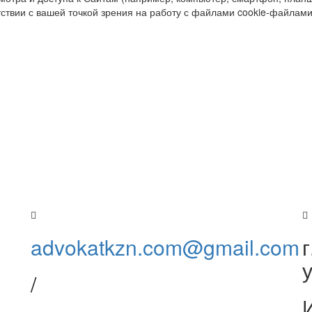
тствии с вашей точкой зрения на работу с файлами cookie-файлами
осы
онсультацию
жется с вами и проведет первичную консультацию. После че
менты (кредитный договор, договор страхования, карты по
полного правового анализа и рекомендаций по решению ва
чему вас не обязывают. Оплата наших услуг осуществляется
ат.
advokatkzn.com@gmail.com
г
/