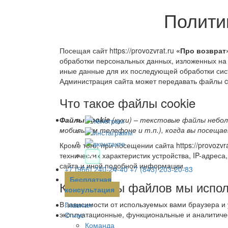
Политик
Посещая сайт https://provozvrat.ru
«Про возврат
обработки персональных данных, изложенных на 
иные данные для их последующей обработки систе
Администрация сайта может передавать файлы co
Что такое файлы cookie
Файлы cookie
(куки) – текстовые файлы небо
мобильном телефоне и т.п.), когда вы посещ
Кроме того, при посещении сайта https://provozvr
технических характеристик устройства, IP-адрес
сайта и иной подобной информации.
+7 (966) 240-24-40
+7 (843) 203-20-83
Бесплатная
Какие виды файлов мы испо
консультация
В зависимости от используемых вами браузера и
Главная
эксплуатационные, функциональные и аналитичес
О нас
Команда