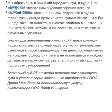
Мы обратились в Заинский городской суд, и суд с 1-го
Контакты
заседания отказал нам в удовлетворении иска, со
Статус дела
ссылкой: «банк здесь не причем, подавайте в суд на
страховую». Иногда прям хочется судьям сказать, «ну Вы
иногда закон то читайте, он имеют свойства меняться, ну
или хотя бы иск читайте, а не листайте, там тоже статьи
актуальные указаны».
Благо суды апелляционных инстанций знают команду
наших юристов, и в случае нашего участия внимательно
относятся к рассматриваемому ими делу, поскольку если
не исправят ошибку они, то мы не остановимся и пойдем
дальше, и в таком случае уже апелляционный суд ставит
под угрозу свое решение!
Верховный суд РТ отменил решение нижестоящего
суда и удовлетворил завяленные требования к ООО
Драйв Клик Банк за дополнительную услугу
оказываемую ООО Лайф Иншуренс.
Не стесняйтесь задавать вопросы