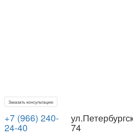
Закажите бесплатную
консультацию
Оставьте свои контакты, наш специалист свяжется с
вами и проведет первичную консультацию. После чего
вы сможете приехать в офис или направить документы
(кредитный договор, договор страхования, карты
помощи и т.д.) в электронном формате для получения
полного правового анализа и рекомендаций по
решению вашей проблемы.
Все консультации по делу бесплатные и ни к чему вас
не обязывают. Оплата наших услуг осуществляется
только после получения вами всех положенных
выплат.
Заказать консультацию
+7 (966) 240-
ул.Петербургс
24-40
74