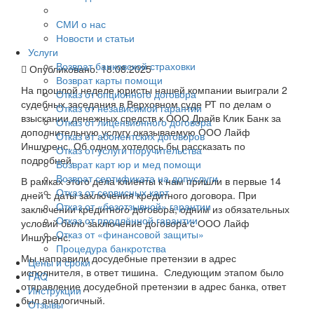
СМИ о нас
Новости и статьи
Услуги
Возврат банковской страховки
Опубликовано:
18.08.2025
Возврат карты помощи
На прошлой неделе юристы нашей компании выиграли 2
Отказ от опционного договора
судебных заседания в Верховном суде РТ по делам о
Отказ от независимой гарантии
взыскании денежных средств к ООО Драйв Клик Банк за
Отказ от лицензионного договора
дополнительную услугу оказываемую ООО Лайф
Отказ от абонентских договоров
Иншуренс.
Об одном хотелось бы рассказать по
Отказ от услуги поручительства
подробней.
Возврат карт юр и мед помощи
Возврат сертификата на допуслуги
В рамках этого дела клиенты к нам пришли в первые 14
Отказ от сервисных карт
дней с даты заключения кредитного договора.
При
Отказ от «безотзывной» гарантии
заключении кредитного договора, одним из обязательных
Отказ от продлённой гарантии
условий было заключение договора с ООО Лайф
Отказ от «финансовой защиты»
Иншуренс.
Процедура банкротства
Мы направили досудебные претензии в адрес
Цены и сроки
исполнителя, в ответ тишина.
Следующим этапом было
FAQ
отправление досудебной претензии в адрес банка, ответ
Инструкции
был аналогичный.
Отзывы