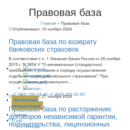
Правовая база
Главная
»
Правовая база
Опубликовано:
10 ноября 2024
Правовая база по возврату
банковских страховок
В соответствии c п. 1 Указание Банка России от 20 ноября
2015 г. N 3854-У "О минимальных (стандартных)
требованиях к условиям и порядку осуществления
отдельных видов добровольного страхования" “При
осуществлении добровольного ...
+7 (966) 240-24-40
+7 (843) 203-20-83
Опубликовано:
21 ноября 2024
Бесплатная
консультация
Правовая база по расторжению
договоров независимой гарантии,
Главная
О нас
поручительства, лицензионных
Команда