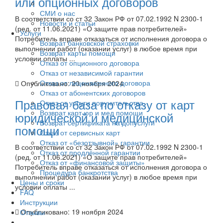
или опционных договоров
СМИ о нас
В соответствии со ст 32 Закон РФ от 07.02.1992 N 2300-1
Новости и статьи
(ред. от 11.06.2021) «О защите прав потребителей»
Услуги
Потребитель вправе отказаться от исполнения договора о
Возврат банковской страховки
выполнении работ (оказании услуг) в любое время при
Возврат карты помощи
условии оплаты ...
Отказ от опционного договора
Отказ от независимой гарантии
Отказ от лицензионного договора
Опубликовано:
20 ноября 2024
Отказ от абонентских договоров
Правовая база по отказу от карт
Отказ от услуги поручительства
Возврат карт юр и мед помощи
юридической и медицинской
Возврат сертификата на допуслуги
помощи
Отказ от сервисных карт
Отказ от «безотзывной» гарантии
В соответствии со ст 32 Закон РФ от 07.02.1992 N 2300-1
Отказ от продлённой гарантии
(ред. от 11.06.2021) «О защите прав потребителей»
Отказ от «финансовой защиты»
Потребитель вправе отказаться от исполнения договора о
Процедура банкротства
выполнении работ (оказании услуг) в любое время при
Цены и сроки
условии оплаты ...
FAQ
Инструкции
Опубликовано:
19 ноября 2024
Отзывы