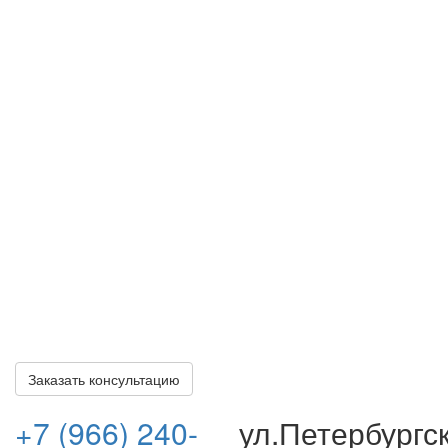
Закажите бесплатную
консультацию
Оставьте свои контакты, наш специалист свяжется с
вами и проведет первичную консультацию. После чего
вы сможете приехать в офис или направить документы
(кредитный договор, договор страхования, карты
помощи и т.д.) в электронном формате для получения
полного правового анализа и рекомендаций по
решению вашей проблемы.
Все консультации по делу бесплатные и ни к чему вас
не обязывают. Оплата наших услуг осуществляется
только после получения вами всех положенных
выплат.
Заказать консультацию
+7 (966) 240-
ул.Петербургс