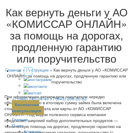
Как вернуть деньги у АО
«КОМИССАР ОНЛАЙН»
за помощь на дорогах,
продленную гарантию
или поручительство
Главная
»
Инструкции
»
Как вернуть деньги у АО «КОМИССАР
ОНЛАЙН» за помощь на дорогах, продленную гарантию или
поручительство
При оформлении автокредита покупатели нередко
+7 (966) 240-24-40
+7 (843) 203-20-83
обнаруживают, что в итоговую сумму займа была включена
Бесплатная
стоимость сертификата или карты от АО «КОМИССАР
консультация
ОНЛАЙН». Под видом полезного сервиса компания
Главная
предлагает широкий набор дополнительных продуктов —
О нас
техническую помощь на дорогах, продленную гарантию на
Команда
автомобиль, независимую гарантию, поручительство (с