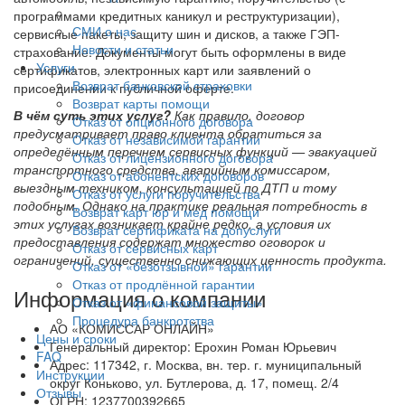
программами кредитных каникул и реструктуризации),
СМИ о нас
сервисные пакеты, защиту шин и дисков, а также ГЭП-
Новости и статьи
страхование. Документы могут быть оформлены в виде
Услуги
сертификатов, электронных карт или заявлений о
Возврат банковской страховки
присоединении к публичной оферте.
Возврат карты помощи
В чём суть этих услуг?
Как правило, договор
Отказ от опционного договора
предусматривает право клиента обратиться за
Отказ от независимой гарантии
определённым перечнем сервисных функций — эвакуацией
Отказ от лицензионного договора
транспортного средства, аварийным комиссаром,
Отказ от абонентских договоров
выездным техником, консультацией по ДТП и тому
Отказ от услуги поручительства
подобным. Однако на практике реальная потребность в
Возврат карт юр и мед помощи
этих услугах возникает крайне редко, а условия их
Возврат сертификата на допуслуги
предоставления содержат множество оговорок и
Отказ от сервисных карт
ограничений, существенно снижающих ценность продукта.
Отказ от «безотзывной» гарантии
Отказ от продлённой гарантии
Информация о компании
Отказ от «финансовой защиты»
Процедура банкротства
АО «КОМИССАР ОНЛАЙН»
Цены и сроки
Генеральный директор: Ерохин Роман Юрьевич
FAQ
Адрес: 117342, г. Москва, вн. тер. г. муниципальный
Инструкции
округ Коньково, ул. Бутлерова, д. 17, помещ. 2/4
Отзывы
ОГРН: 1237700392665