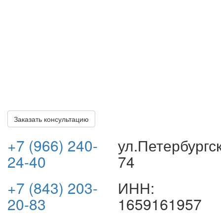
вы сможете приехать в офис или направить документы
(кредитный договор, договор страхования, карты
помощи и т.д.) в электронном формате для получения
полного правового анализа и рекомендаций по
решению вашей проблемы.
Все консультации по делу бесплатные и ни к чему вас
не обязывают. Оплата наших услуг осуществляется
только после получения вами всех положенных
выплат.
Заказать консультацию
+7 (966) 240-
ул.Петербургс
24-40
74
+7 (843) 203-
ИНН:
20-83
1659161957