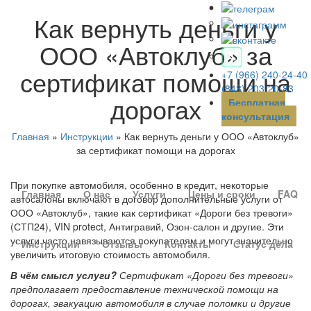
Как вернуть деньги у
ООО «Автоклуб» за
сертификат помощи на
+7 (966) 240-24-40
(843) 203-20-83
дорогах
Бесплатная
консультация
Главная
»
Инструкции
»
Как вернуть деньги у ООО «Автоклуб»
за сертификат помощи на дорогах
При покупке автомобиля, особенно в кредит, некоторые
Главная
О нас
Услуги
Цены и сроки
FAQ
автосалоны включают в договор дополнительные услуги от
ООО «Автоклуб», такие как сертификат «Дороги без тревоги»
(СТП24), VIN protect, Антигравий, Озон-салон и другие. Эти
услуги часто навязываются покупателям и могут значительно
Инструкции
Отзывы
Контакты
Статус дела
увеличить итоговую стоимость автомобиля.
В чём смысл услуги?
Сертификат «Дороги без тревоги»
предполагает предоставление технической помощи на
дорогах, эвакуацию автомобиля в случае поломки и другие