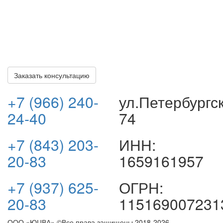
решению вашей проблемы.
Все консультации по делу бесплатные и ни к чему вас
не обязывают. Оплата наших услуг осуществляется
только после получения вами всех положенных
выплат.
Заказать консультацию
+7 (966) 240-
ул.Петербургс
24-40
74
+7 (843) 203-
ИНН:
20-83
1659161957
+7 (937) 625-
ОГРН:
20-83
115169007231
ООО «ЮЦВА» ©Все права защищены
2018-2026