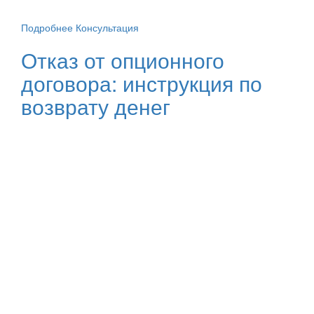
Подробнее
Консультация
Отказ от опционного
договора: инструкция по
возврату денег
Не стесняйтесь задавать вопросы
Закажите бесплатную
консультацию
Оставьте свои контакты, наш специалист свяжется с
вами и проведет первичную консультацию. После чего
вы сможете приехать в офис или направить документы
(кредитный договор, договор страхования, карты
помощи и т.д.) в электронном формате для получения
полного правового анализа и рекомендаций по