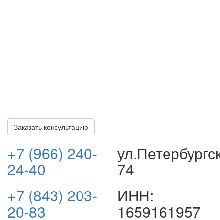
вами и проведет первичную консультацию. После чего
вы сможете приехать в офис или направить документы
(кредитный договор, договор страхования, карты
помощи и т.д.) в электронном формате для получения
полного правового анализа и рекомендаций по
решению вашей проблемы.
Все консультации по делу бесплатные и ни к чему вас
не обязывают. Оплата наших услуг осуществляется
только после получения вами всех положенных
выплат.
Заказать консультацию
+7 (966) 240-
ул.Петербургс
24-40
74
+7 (843) 203-
ИНН:
20-83
1659161957