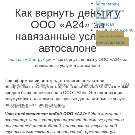
Как вернуть деньги у
ООО «А24» за
+7 (966) 240-24-40
навязанные услуги в
Бесплатная
консультация
автосалоне
Главная
»
Инструкции
»
Как вернуть деньги у ООО «А24» за
навязанные услуги в автосалоне
При оформлении автокредита многие покупатели
Главная
О нас
Услуги
Цены и сроки
FAQ
обнаруживают в документах, что значительная часть заемных
средств была перечислена в ООО «А24». Эта организация
аккумулирует платежи за различные дополнительные услуги,
навязываемые в автосалонах.
Контакты
Статус дела
Что представляет собой ООО «А24»?
Это компания-
агрегатор, через которую проходят денежные средства
покупателей автомобилей, оплативших услуги целой
группы взаимосвязанных организаций, предлагающих