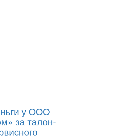
еньги у ООО
м» за талон-
рвисного