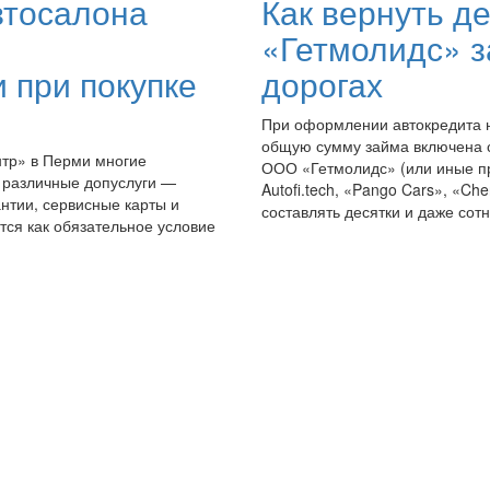
втосалона
Как вернуть д
«Гетмолидс» з
 при покупке
дорогах
При оформлении автокредита н
общую сумму займа включена 
нтр» в Перми многие
ООО «Гетмолидс» (или иные п
я различные допуслуги —
Autofi.tech, «Pango Cars», «Ch
нтии, сервисные карты и
составлять десятки и даже сотни
ются как обязательное условие